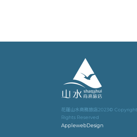
花蓮山水商務旅店2023© Copyright 
Rights Reserved
ApplewebDesign