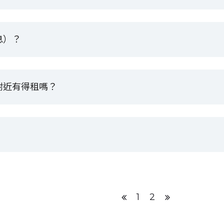
息）？
附近有得租嗎？
1
2